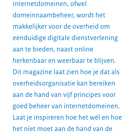
Algemene Zaken is verantwoordelijk
herkenbaar en weerbaar te blijven.
voor de
uitvoer van het
Dit magazine laat zien hoe je dat als
domeinnaambeleid
van de
overheidsorganisatie kan bereiken
Rijksoverheid. Om een centraal
aan de hand van vijf principes voor
overzicht te bewaren van al haar
goed beheer van internetdomeinen.
domeinen, maakt DPC gebruik van
Laat je inspireren hoe het wél en hoe
het Domeinnaamregister. In het
Domeinnaamregister staan alle
het níet moet aan de hand van de
domeinnamen van de Rijksoverheid,
voorbeelden gebundeld in dit
optioneel aangevuld met sub
magazine.
domeinen waarvan DPC het
monitoren waard vindt. Het
Vijf principes
Domeinnaamregister bevat
karakteristieke kenmerken van
Met behulp van vijf principes wordt
domeinen zoals de DNS-beheerder,
het voor overheidsorganisaties
verantwoordelijke organisatie,