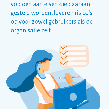
zijn, wordt de totale beheerlast
minder
De praktijk
Wat gaat er goed en wat gaat
er fout?
Het is belangrijk om te
voldoen aan verplichte
richtlijnen voor
internetdomeinen. Anders
kan er heel wat fout gaan,
zoals het bij het
Rijksinstituut voor