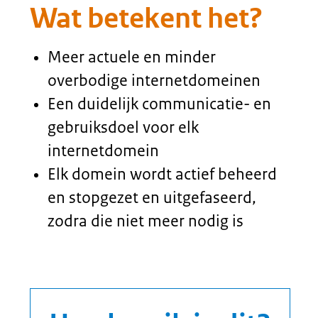
van informatie op de
internetdomeinen wordt vergroot
voor burgers en bedrijven
De praktijk
Wat gaat er goed en wat gaat
er fout?
Bij projecten bij organisaties
waar het domeinportfolio
werd opgeschoond, blijkt
dat veel internetdomeinen
al lange tijd overbodig