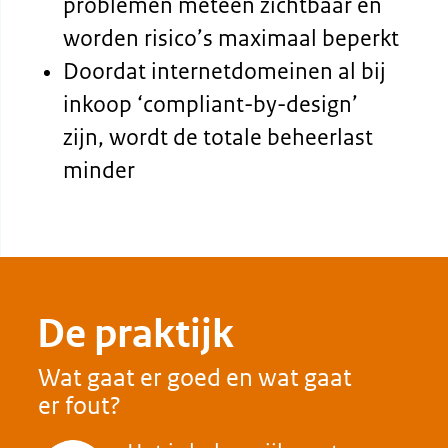
Focus op een beperkt aantal
Registreer herkenbare en
hoofddomeinnamen – beschouw
aansprekende
ze als het merk van je organisatie
domeinnamen
Zorg voor duidelijke
Maak gebruik van sub
communicatie over wat de
domeinen in plaats van
domeinnaam precies inhoudt
nieuwe hoofdomeinen
De naamgeving van
internetdomeinen is duidelijk,
herkenbaar en niet dubbelzinnig
Door de focus op een beperkt
aantal domeinnamen is er weinig
verwarring over de echtheid van
domeinen
Het vertrouwen in de echtheid
van domeinnamen van de
overheid wordt vergroot