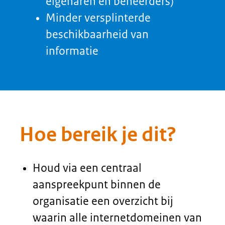
Wat levert het op?
Door een centraal overzicht wordt
het mogelijk processen te
automatiseren, zoals het
monitoren op compliancy,
waardoor de beheerlast van het
domeinportfolio vermindert.
Door inzicht in het
domeinportfolio weet je wat er
speelt en worden risico’s omtrent
internetdomeinen beperkt.
Een beperking van de omvang van
het domeinportfolio vermindert
de beheerlast voor de organisatie
en vergroot de herkenbaarheid
voor de burger.