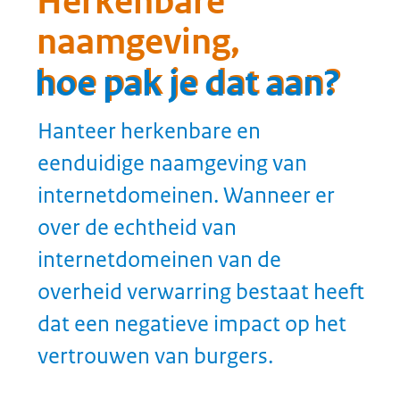
Interne beheersing,
hoe pak je dat aan?
hoe pak je dat aan?
De verantwoordelijkheden voor