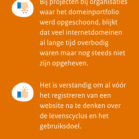
internetdomeinen
Snel kunnen schakelen
wanneer internetdomeinen
niet voldoen aan web eisen en
open standaarden
Hoe bereik je dit?
Internetdomeinen zijn ‘compliant-
by-design’: compliancy van
internetdomeinen zit in
contractuele afspraken met de
leverancier
Voortdurend meten van de
compliancy van internetdomeinen