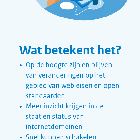
Volksgezondheid en Milieu
(RIVM) in april 2020 fout
ging met e-mail spoofing
Open standaarden
voorkomen zwakke schakels
in beveiliging, borgen
samenwerking tussen ICT-
systemen en maken digitale
informatie toegankelijker
voor gebruikers.
Lees meer