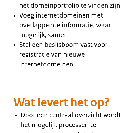
De praktijk
Wat gaat er goed en wat gaat
er fout?
Dienst Publiek en
Communicatie (DPC) van
het Ministerie van
Algemene Zaken houdt
centraal een overzicht bij
met daarin alle
internetdomeinen van de
Rijksoverheid.
Binnen overheidsorganisaties