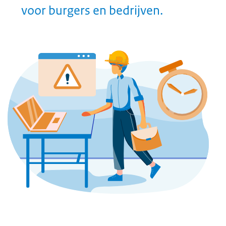
gecontroleerd uit.
Wat levert het op?
Een relevant en actueel
domeinportfolio – elk
internetdomein wordt aan de
hand van een vooraf opgesteld
plan actief beheerd
Een gemiddelde doorlooptijd
voor internetdomeinen waar een
tijdelijk communicatiedoel voor
bestaat
De vindbaarheid en legitimiteit