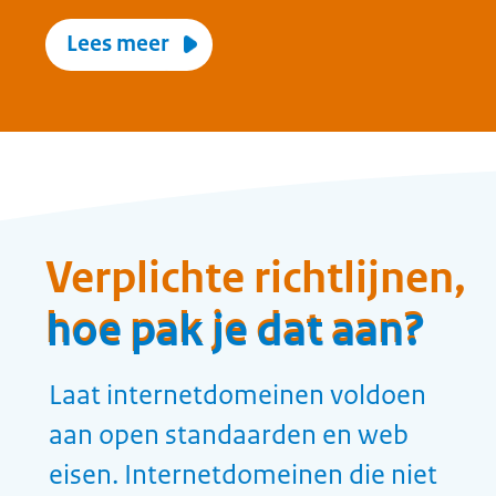
Het in huis hebben van de nodige
kennis en expertise op het gebied
van web eisen en open
standaarden
Wat levert het op?
Door het constant of periodiek
monitoren van de status van
internetdomeinen, zijn
problemen meteen zichtbaar en
worden risico’s maximaal beperkt
Doordat internetdomeinen al bij
inkoop ‘compliant-by-design’