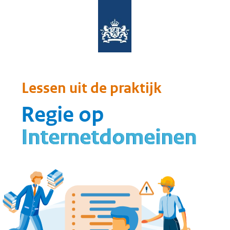
Domeinportfolio
Lessen uit de praktijk
beheer,
Regie op
voorbeelden
voorbeelden
Internetdomeinen
Internetdomeinen
uit de praktijk
uit de praktijk