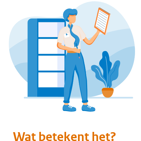
content en beheer van
internetdomeinen liggen vaak
verspreid over en binnen
verschillende
organisatieonderdelen. Voor een
goede coördinatie is een centrale
controle met mandaat vereist om
samenhang en effectiviteit van
het domeinportfolio te bewaken.